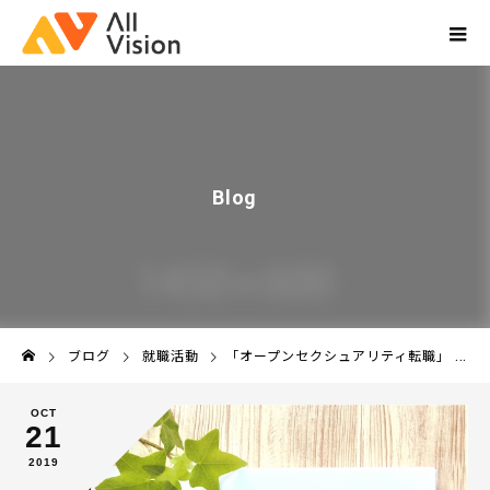
B
l
o
g
ブログ
ブログ
就職活動
「オープンセクシュアリティ転職」 ネガティブな転職を新しいスタートへ！
OCT
21
2019